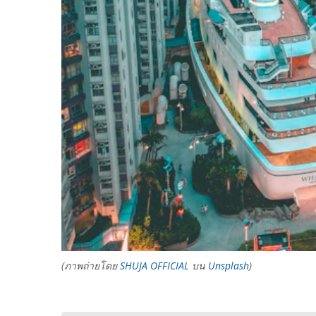
(ภาพถ่ายโดย
SHUJA OFFICIAL
บน
Unsplash
)