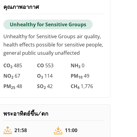
คุณภาพอากาศ
Unhealthy for Sensitive Groups
Unhealthy for Sensitive Groups air quality,
health effects possible for sensitive people,
general public usually unaffected
CO
485
CO
553
NH
0
2
3
NO
67
O
114
PM
49
2
3
10
PM
48
SO
42
CH
1,776
25
2
4
พระอาทิตย์ขึ้น/ตก
21:58
11:00