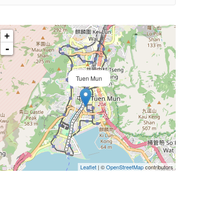
+
-
Tuen Mun
Leaflet
| ©
OpenStreetMap
contributors