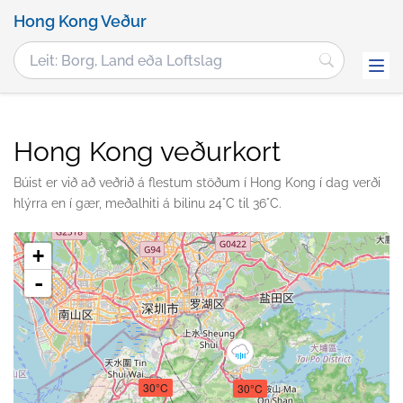
Hong Kong Veður
Hong Kong veðurkort
Búist er við að veðrið á flestum stöðum í Hong Kong í dag verði
hlýrra en í gær, meðalhiti á bilinu 24°C til 36°C.
+
-
30°C
30°C