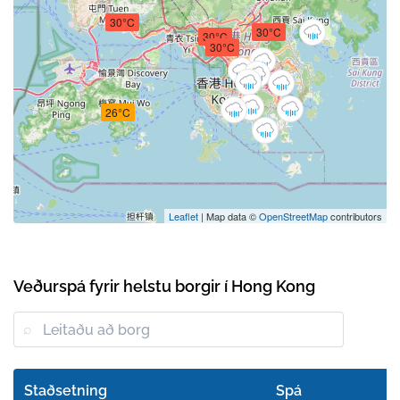
30°C
30°C
30°C
30°C
26°C
Leaflet
| Map data ©
OpenStreetMap
contributors
Veðurspá fyrir helstu borgir í Hong Kong
Staðsetning
Spá