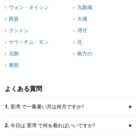
ウォン・タイシン
九龍城
西貢
大埔
クントン
湾仔
ヤウ・チム・モン
北
元朗
南方の
東部
よくある質問
1.
荃湾 で一番暑い月は何月ですか?
2.
今日は 荃湾 で何を着ればいいですか?