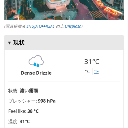
(写真提供者
SHUJA OFFICIAL
の上
Unsplash
)
現状
31°C
°C
°F
Dense Drizzle
状態:
濃い霧雨
プレッシャー:
998 hPa
Feel like:
38 °C
温度:
31°C